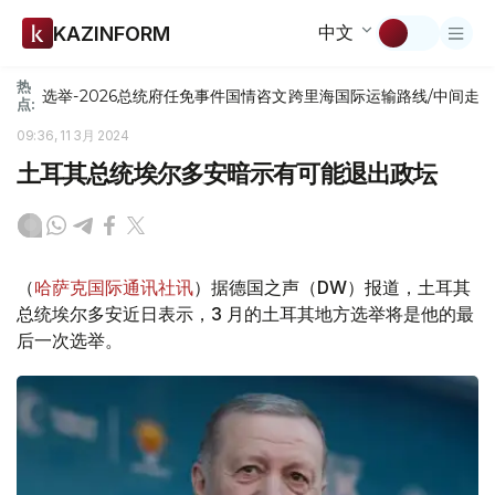
中文
KAZINFORM
热
选举-2026
总统府
任免
事件
国情咨文
跨里海国际运输路线/中间走
点:
09:36, 11 3月 2024
土耳其总统埃尔多安暗示有可能退出政坛
（
哈萨克国际通讯社讯
）据德国之声（DW）报道，土耳其
总统埃尔多安近日表示，3 月的土耳其地方选举将是他的最
后一次选举。