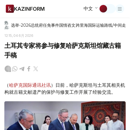
中文
KAZINFORM
热
选举-2026
总统府
任免
事件
国情咨文
跨里海国际运输路线/中间走
点:
12:15, 04 6月 2026
土耳其专家将参与修复哈萨克斯坦馆藏古籍
手稿
（
哈萨克国际通讯社讯
）日前，哈萨克斯坦与土耳其相关机
构就古籍文献遗产的保护与修复工作开展了经验交流。