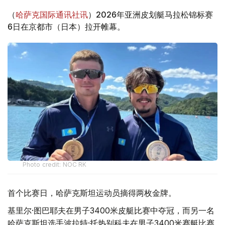
（
哈萨克国际通讯社讯
）2026年亚洲皮划艇马拉松锦标赛
6日在京都市（日本）拉开帷幕。
Photo credit: NOC RK
首个比赛日，哈萨克斯坦运动员摘得两枚金牌。
基里尔·图巴耶夫在男子3400米皮艇比赛中夺冠，而另一名
哈萨克斯坦选手波拉特·托热别科夫在男子3400米赛艇比赛