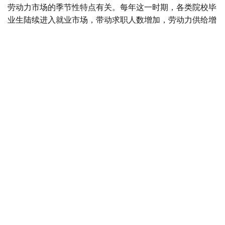
劳动力市场的季节性特点有关。每年这一时期，各类院校毕
业生陆续进入就业市场，带动求职人数增加，劳动力供给增
长速度超过岗位需求增长。
据介绍，从行业分布来看，对劳动力需求最旺盛的是教育领
域，共提供2.34万个空缺岗位。此外，其他服务业（1.6万
个）、医疗卫生和社会服务领域（1.03万个）、农林渔业
（8200个）、制造业（6800个）以及建筑业（5700个）
也存在较大用工需求。
从地区来看，发布空缺岗位数量最多的地区分别为阿斯塔纳
市（8800个）、突厥斯坦州（7600个）、巴甫洛达尔州
（7100个）、阿拉木图市（7000个）以及阿克莫拉州
（6900个）。
按照技能水平划分，雇主需求主要集中在中等技能人才，该
类别岗位占全部招聘需求的38.8%。低技能岗位占30.7%，
高技能专业岗位占30.5%。
劳动和社会保障部表示，7月份，求职者共发布14.12万份简