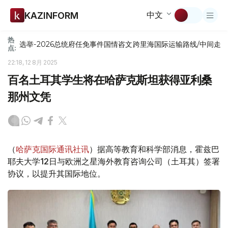
中文
KAZINFORM
热
选举-2026
总统府
任免
事件
国情咨文
跨里海国际运输路线/中间走
点:
22:18, 12 8月 2025
百名土耳其学生将在哈萨克斯坦获得亚利桑
那州文凭
（
哈萨克国际通讯社讯
）据高等教育和科学部消息，霍兹巴
耶夫大学12日与欧洲之星海外教育咨询公司（土耳其）签署
协议，以提升其国际地位。