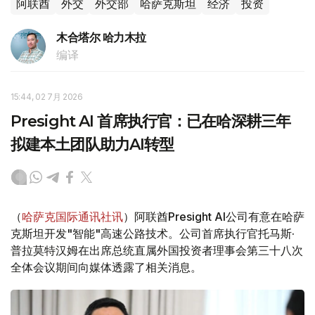
阿联酋
外交
外交部
哈萨克斯坦
经济
投资
木合塔尔 哈力木拉
编译
15:44, 02 7月 2026
Presight AI 首席执行官：已在哈深耕三年
拟建本土团队助力AI转型
（
哈萨克国际通讯社讯
）阿联酋Presight AI公司有意在哈萨
克斯坦开发"智能"高速公路技术。公司首席执行官托马斯·
普拉莫特汉姆在出席总统直属外国投资者理事会第三十八次
全体会议期间向媒体透露了相关消息。