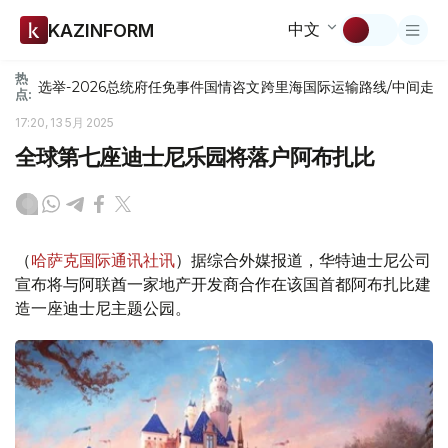
中文
KAZINFORM
热
选举-2026
总统府
任免
事件
国情咨文
跨里海国际运输路线/中间走
点:
17:20, 13 5月 2025
全球第七座迪士尼乐园将落户阿布扎比
（
哈萨克国际通讯社讯
）据综合外媒报道，华特迪士尼公司
宣布将与阿联酋一家地产开发商合作在该国首都阿布扎比建
造一座迪士尼主题公园。