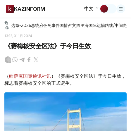
中文
KAZINFORM
热
选举-2026
总统府
任免
事件
国情咨文
跨里海国际运输路线/中间走
点:
13:12, 01 1月 2024
《赛梅核安全区法》于今日生效
（
哈萨克国际通讯社讯
）《赛梅核安全区法》于今日生效，
标志着赛梅核安全区的正式诞生。