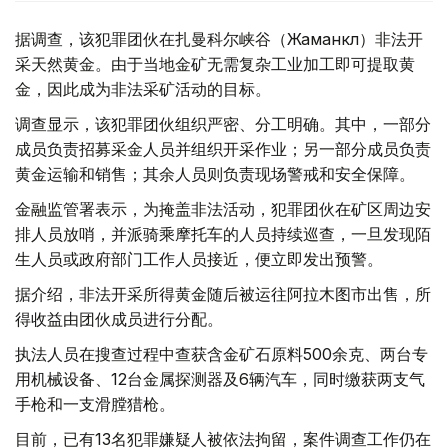
据调查，该犯罪团伙在扎曼科尔峡谷（Жаманкөл）非法开
采天然黄金。由于当地金矿无需复杂工业加工即可提取黄
金，因此成为非法采矿活动的目标。
调查显示，该犯罪团伙组织严密、分工明确。其中，一部分
成员负责招募采金人员并组织开采作业；另一部分成员负责
黄金运输和销售；其余人员则负责现场警戒和安全保障。
金融监管署表示，为掩盖非法活动，犯罪团伙在矿区周边安
排人员放哨，并派骑乘摩托车的人员持续巡查，一旦发现陌
生人员或政府部门工作人员接近，便立即发出预警。
据介绍，非法开采所得黄金随后被运往阿拉木图市出售，所
得收益由团伙成员进行分配。
执法人员在搜查过程中查获含金矿石原料500余克、两台专
用机械设备、12台金属探测器及6辆汽车，同时缴获两支气
手枪和一支滑膛猎枪。
目前，已有13名犯罪嫌疑人被依法拘留，案件调查工作仍在