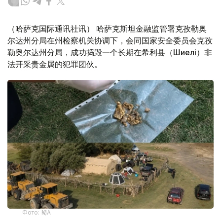
（哈萨克国际通讯社讯） 哈萨克斯坦金融监管署克孜勒奥
尔达州分局在州检察机关协调下，会同国家安全委员会克孜
勒奥尔达州分局，成功捣毁一个长期在希利县（Шиелі）非
法开采贵金属的犯罪团伙。
Фото: ҚМА