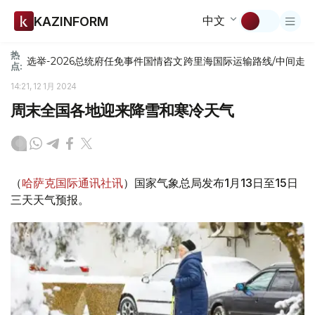
中文
KAZINFORM
热
选举-2026
总统府
任免
事件
国情咨文
跨里海国际运输路线/中间走
点:
14:21, 12 1月 2024
周末全国各地迎来降雪和寒冷天气
（
哈萨克国际通讯社讯
）国家气象总局发布1月13日至15日
三天天气预报。