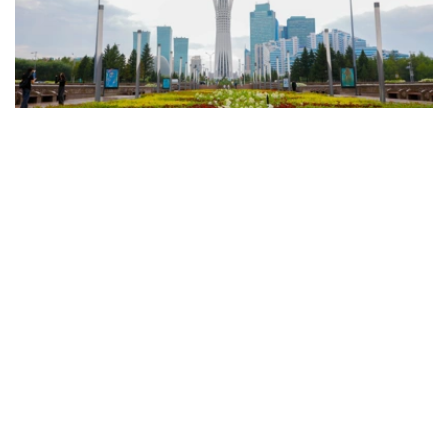
Фото: Солтан Жексенбеков / Kazinform
天气预报显示，预计将有降雨和雷暴，东部地区将出现暴
雨、冰雹、暴风雨和大风天气。只有西部和西北部地区预计
不会有降水。
此外，由于来自伊朗的热气团抵达，全国大部分地区的高温
天气将再次加剧。
西部和西北部白天最高气温将达38至43℃，而南部地区最
高气温预计达36-41℃。