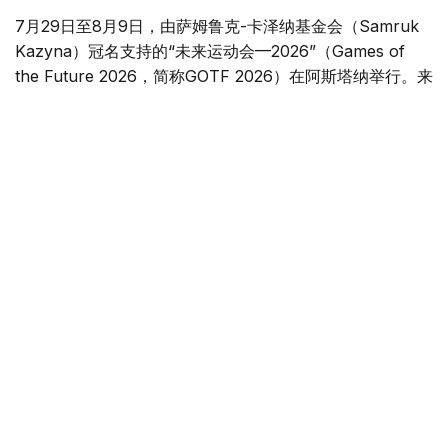
7月29日至8月9日，由萨姆鲁克-卡泽纳基金会（Samruk
Kazyna）冠名支持的“未来运动会—2026”（Games of
the Future 2026，简称GOTF 2026）在阿斯塔纳举行。来
自50多个国家和地区的800余名运动员汇聚哈萨克斯坦，在
八个比赛项目中展开角逐。这场赛事不仅展示了数字体育的
发展方向，也让外界看到了电竞、传统体育与数字技术深度
融合的新图景。
一场汇聚数字与现实的国际赛事
本届赛事共设8个竞赛项目，比赛分布在阿斯塔纳4个场馆
举行，总奖金超过450万美元。与传统赛事不同，赛事奖金
并非只奖励前三名，而是根据各支队伍最终排名进行分配，
使更多参赛队伍能够获得奖金。
除了竞技层面的创新，本届赛事在全球传播方面也实现了新
的突破。
根据赛事组委会提供的初步统计数据，赛事开幕后前五天，