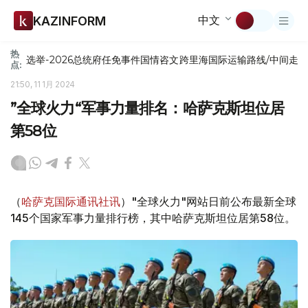
中文
KAZINFORM
热
选举-2026
总统府
任免
事件
国情咨文
跨里海国际运输路线/中间走
点:
21:50, 11 1月 2024
”全球火力“军事力量排名：哈萨克斯坦位居
第58位
（
哈萨克国际通讯社讯
）"全球火力"网站日前公布最新全球
145个国家军事力量排行榜，其中哈萨克斯坦位居第58位。