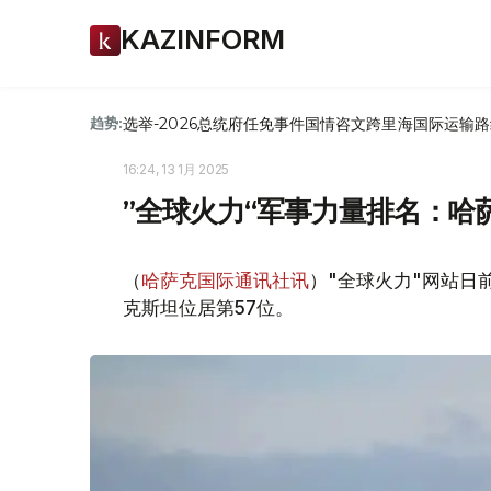
KAZINFORM
选举-2026
总统府
任免
事件
国情咨文
跨里海国际运输路
趋势:
16:24, 13 1月 2025
”全球火力“军事力量排名：哈
（
哈萨克国际通讯社讯
）"全球火力"网站日
克斯坦位居第57位。