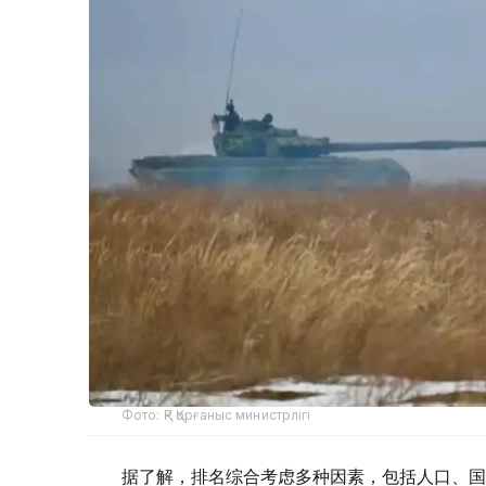
Фото: ҚР Қорғаныс министрлігі
据了解，排名综合考虑多种因素，包括人口、国