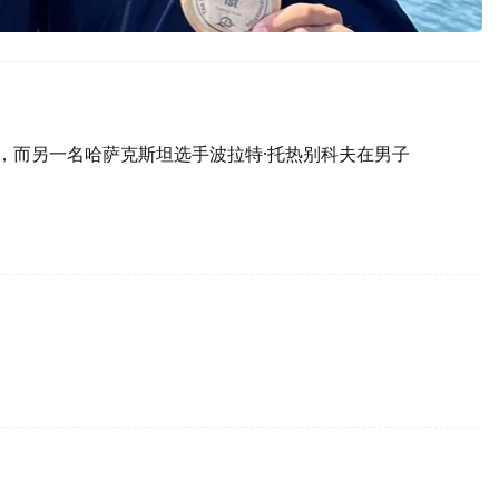
冠，而另一名哈萨克斯坦选手波拉特·托热别科夫在男子