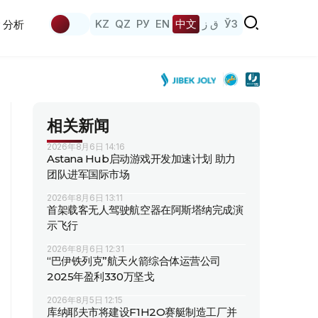
KZ
QZ
РУ
EN
中文
ق ز
ЎЗ
分析
相关新闻
2026年8月6日 14:16
Astana Hub启动游戏开发加速计划 助力
团队进军国际市场
2026年8月6日 13:11
首架载客无人驾驶航空器在阿斯塔纳完成演
示飞行
2026年8月6日 12:31
“巴伊铁列克”航天火箭综合体运营公司
2025年盈利330万坚戈
2026年8月5日 12:15
库纳耶夫市将建设F1H2O赛艇制造工厂并