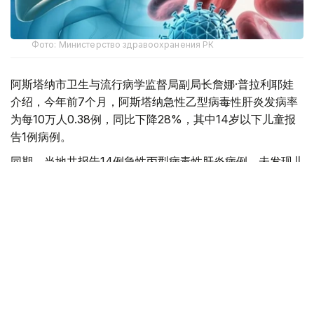
Фото: Министерство здравоохранения РК
阿斯塔纳市卫生与流行病学监督局副局长詹娜·普拉利耶娃
介绍，今年前7个月，阿斯塔纳急性乙型病毒性肝炎发病率
为每10万人0.38例，同比下降28%，其中14岁以下儿童报
告1例病例。
同期，当地共报告14例急性丙型病毒性肝炎病例，未发现儿
童感染病例，发病率为每10万人0.89例，较去年同期上升
1.4倍。
她表示，乙型和丙型病毒性肝炎都是严重的肝脏传染病，病
毒可通过受损皮肤或黏膜进入人体。感染源包括急性或慢性
肝炎患者以及病毒携带者。
专家指出，感染主要通过接触受污染血液、不安全性行为、
使用未经严格消毒的医疗或美容器械，以及在不符合卫生要