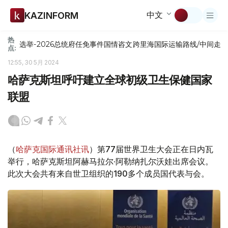
中文
KAZINFORM
热
选举-2026
总统府
任免
事件
国情咨文
跨里海国际运输路线/中间走
点:
12:55, 30 5月 2024
哈萨克斯坦呼吁建立全球初级卫生保健国家
联盟
（
哈萨克国际通讯社讯
）第77届世界卫生大会正在日内瓦
举行，哈萨克斯坦阿赫马拉尔·阿勒纳扎尔沃娃出席会议。
此次大会共有来自世卫组织的190多个成员国代表与会。