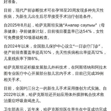
好准备。
目前，现代产前诊断技术可在孕18至20周发现多种先天性
疾病，为新生儿出生后尽早接受手术治疗创造条件。
自2025年8月起，哈萨克斯坦实施“Аналар саулығы”（母
亲健康）孕前健康计划，目前项目覆盖率已达54%，女性
可免费接受10项基础检查。
自2024年以来，全国胎儿保护中心设立“一日诊疗门诊”，
使产前筛查覆盖率提高10%，先天性疾病检出率提高12%，
儿童残疾率下降8%。
哈萨克斯坦还积极发展胎儿外科技术，在阿斯塔纳和阿拉木
图专业医疗中心开展部分胎儿宫内手术，目前已完成39例
相关手术。
目前，全国约三分之一的新生儿手术采用微创方式实施。自
2022年以来，哈萨克斯坦还开始应用体外膜肺氧合技术救
治重症呼吸衰竭患儿。
卫生部表示，近年来，哈萨克斯坦医生率先在中亚成功完成