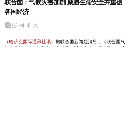
联合国：气候灾害加剧 威胁生命安全并重创
各国经济
（
哈萨克国际通讯社讯
）据联合国新闻处消息，《联合国气
候变化框架公约》执行秘书斯蒂尔近日发表声明表示，全球
各地由气候变化驱动的灾害正在加剧，威胁生命安全并重创
各国经济。他警告说，“气候警报正从四面八方传来，响彻
云霄”。