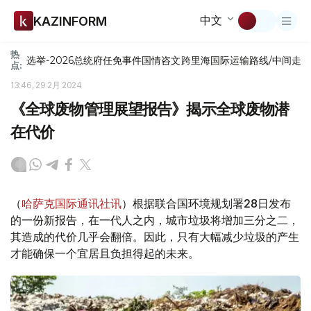
中文
KAZINFORM
热
选举-2026
总统府
任免
事件
国情咨文
跨里海国际运输路线/中间走
点:
13:46, 29 2月 2024
《全球废物管理展望报告》揭示全球废物潜
在代价
（
哈萨克国际通讯社讯
）根据联合国环境规划署28日发布
的一份新报告，在一代人之内，城市垃圾将增加三分之二，
其造成的代价几乎会翻倍。因此，只有大幅减少垃圾的产生
才能确保一个宜居且负担得起的未来。