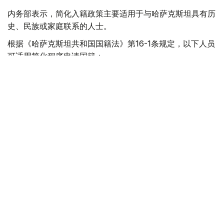
内务部表示，简化入籍政策主要适用于与哈萨克斯坦具有历
史、民族或家庭联系的人士。
根据《哈萨克斯坦共和国国籍法》第16-1条规定，以下人员
可适用简化程序申请国籍：
哈萨克族侨胞，即血亲同胞（Qandas）；
大规模政治迫害受害者及其后代；
在哈萨克斯坦高校就读的哈萨克族学生；
与哈萨克斯坦公民结婚的外国公民，以及哈萨克斯坦公民
的遗孀或鳏夫；
根据哈萨克斯坦、俄罗斯、白俄罗斯和吉尔吉斯斯坦之间
有关政府间协议，符合条件的上述国家公民。
内务部同时强调，外国公民积极宣传哈萨克斯坦文化，或曾
获得国家奖项、感谢信或其他荣誉，并不能作为通过简化程
序取得哈萨克斯坦国籍的依据。