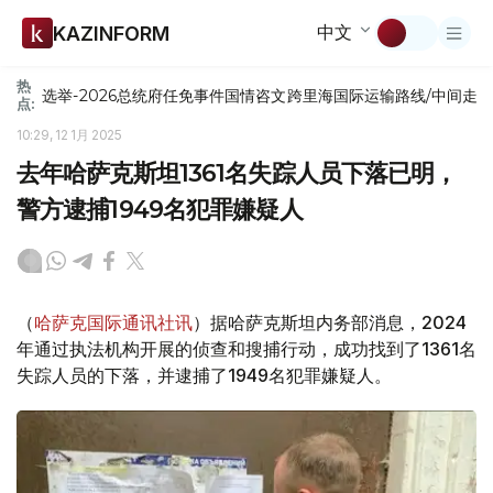
中文
KAZINFORM
热
选举-2026
总统府
任免
事件
国情咨文
跨里海国际运输路线/中间走
点:
10:29, 12 1月 2025
去年哈萨克斯坦1361名失踪人员下落已明，
警方逮捕1949名犯罪嫌疑人
（
哈萨克国际通讯社讯
）据哈萨克斯坦内务部消息，2024
年通过执法机构开展的侦查和搜捕行动，成功找到了1361名
失踪人员的下落，并逮捕了1949名犯罪嫌疑人。