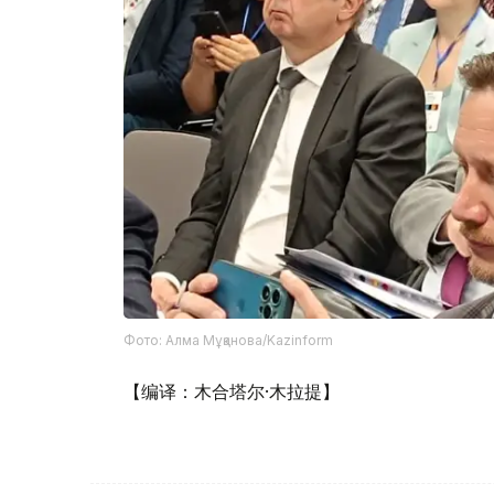
Фото: Алма Мұқанова/Kazinform
【编译：木合塔尔·木拉提】