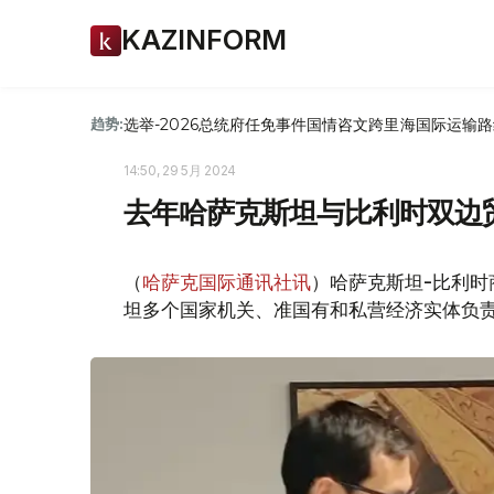
KAZINFORM
选举-2026
总统府
任免
事件
国情咨文
跨里海国际运输路
趋势:
14:50, 29 5月 2024
去年哈萨克斯坦与比利时双边贸
（
哈萨克国际通讯社讯
）哈萨克斯坦-比利
坦多个国家机关、准国有和私营经济实体负责