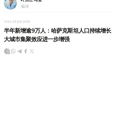
编译
12:54, 05 8月 2026
半年新增逾9万人：哈萨克斯坦人口持续增长
大城市集聚效应进一步增强
（哈萨克国际通讯社讯）根据哈萨克斯坦国家统计局公布的
数据，截至2026年7月1日，哈萨克斯坦全国人口达到
2059.0589万人，较年初增加90767人。数据显示，人口
增长主要集中在阿斯塔纳、阿拉木图和奇姆肯特三大城市，
城市人口持续增加，而部分地区人口仍呈下降趋势。