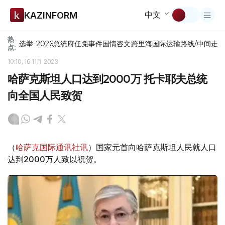
中文
KAZINFORM
热
选举-2026
总统府
任免
事件
国情咨文
跨里海国际运输路线/中间走
点:
10:10, 16 11月 2023
哈萨克斯坦人口达到2000万 托卡耶夫总统
向全国人民致贺
（
哈萨克国际通讯社讯
）国家元首向哈萨克斯坦人民就人口
达到2000万人致以祝贺。