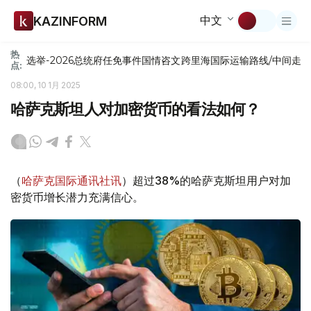
中文
KAZINFORM
热
选举-2026
总统府
任免
事件
国情咨文
跨里海国际运输路线/中间走
点:
08:00, 10 1月 2025
哈萨克斯坦人对加密货币的看法如何？
（
哈萨克国际通讯社讯
）超过38%的哈萨克斯坦用户对加
密货币增长潜力充满信心。