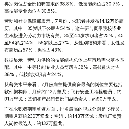
类别岗位占全部招聘需求的38.8%。低技能岗位占30.7%，
高技能专业岗位占30.5%。
劳动和社会保障部表示，7月份，求职者共发布14.12万份简
历。其中，35岁以下公民占54%，这主要与夏季院校毕业
生积极进入劳动力市场有关。35至44岁求职者占25%，45
至54岁占14%，55岁以上占7%。从性别结构来看，女性发
布简历占57%，男性占43%。
数据显示，劳动力供给的技能结构总体上与市场需求基本匹
配。其中，中等技能专业人员简历占38%，高技能人才占
38%，低技能求职者占24%。
从薪资水平来看，7月份雇主提供薪资最高的岗位主要包括
软件架构师，月薪约112万坚戈；飞行安全工程检验员，约
91万坚戈；营销和产品销售部门副负责人，约90万坚戈。
而在求职者期望薪资方面，排名最高的职业分别是飞行员，
期望月薪约239万坚戈；空姐，约143万坚戈；发电厂负责
人岗位候选人，约132万坚戈。