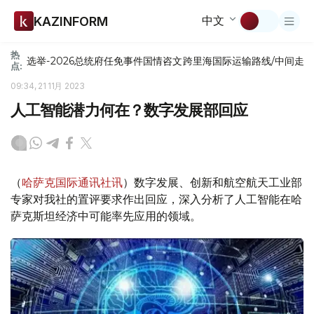
中文
KAZINFORM
热
选举-2026
总统府
任免
事件
国情咨文
跨里海国际运输路线/中间走
点:
09:34, 21 11月 2023
人工智能潜力何在？数字发展部回应
（
哈萨克国际通讯社讯
）数字发展、创新和航空航天工业部
专家对我社的置评要求作出回应，深入分析了人工智能在哈
萨克斯坦经济中可能率先应用的领域。