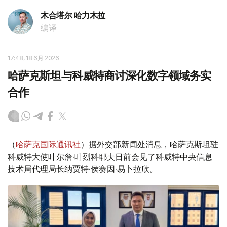
木合塔尔 哈力木拉
编译
17:48, 18 6月 2026
哈萨克斯坦与科威特商讨深化数字领域务实
合作
（
哈萨克国际通讯社
）据外交部新闻处消息，哈萨克斯坦驻
科威特大使叶尔詹·叶烈科耶夫日前会见了科威特中央信息
技术局代理局长纳贾特·侯赛因·易卜拉欣。