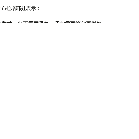
·布拉塔耶娃表示：
点监护，但不需要吸氧。我们需要等他再增加
再将他交给母亲。”
女儿今年已经12岁。此次三胞胎是通过辅助生殖技术成功
初甚至不敢相信医生的话。这对我们家来说真
喜地说道。