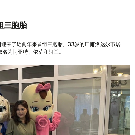
组三胞胎
州迎来了近两年来首组三胞胎。33岁的巴甫洛达尔市居
取名为阿亚特、依萨和阿兰。