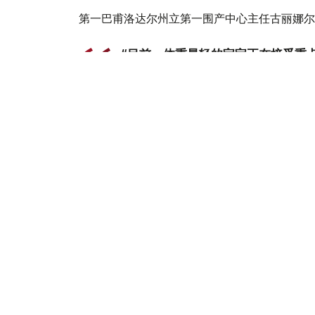
第一巴甫洛达尔州立第一围产中心主任古丽娜尔
“目前，体重最轻的宝宝正在接受重
一些体重，并能够熟练自主吮吸后，
对于卡泽涅娃而言，这是她第二次怀孕。她的大
孕育并出生的。
“当我得知自己怀的是三胞胎时，起
是一件难以置信的事情。”玛迪娜欣