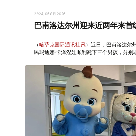
22:24, 05 8月 2026
巴甫洛达尔州迎来近两年来首
（
哈萨克国际通讯社讯
）近日，巴甫洛达尔
民玛迪娜·卡泽涅娃顺利诞下三个男孩，分别