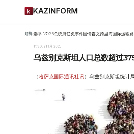
KAZINFORM
选举-2026
总统府
任免
事件
国情咨文
跨里海国际运输路
趋势:
11:30, 21 1月 2025
乌兹别克斯坦人口总数超过37
（
哈萨克国际通讯社讯
）乌兹别克斯坦统计