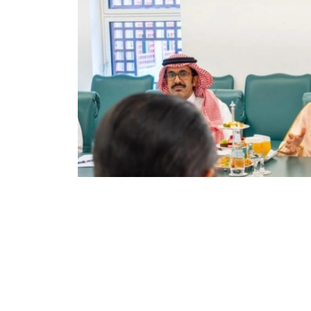
Фото: Сыртқы істер министрлігі
双方还商讨了即将举行的高级别和高级别双边活