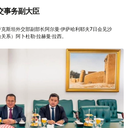
交事务副大臣
克斯坦外交部副部长阿尔曼·伊萨哈利耶夫7日会见沙
关系）阿卜杜勒·拉赫曼·拉西。