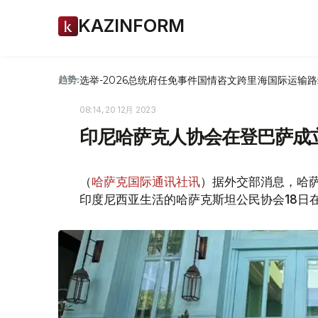
KAZINFORM
选举-2026
总统府
任免
事件
国情咨文
跨里海国际运输路
趋势:
08:14, 20 12月 2023
印尼哈萨克人协会在登巴萨成
（
哈萨克国际通讯社讯
）据外交部消息，哈
印度尼西亚生活的哈萨克斯坦公民协会18日