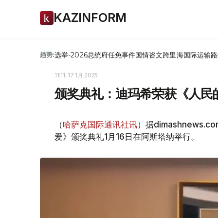
KAZINFORM
选举-2026
总统府
任免
事件
国情咨文
跨里海国际运输路
趋势:
11:11, 17 1月 2025
颁奖典礼：迪玛希荣获《人民
（
哈萨克国际通讯社讯
）据dimashnew
爱》颁奖典礼1月16日在阿斯塔纳举行。