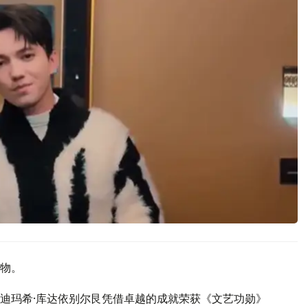
物。
迪玛希·库达依别尔艮凭借卓越的成就荣获《文艺功勋》