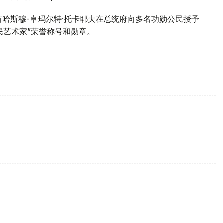
首哈斯穆-卓玛尔特·托卡耶夫在总统府向多名功勋公民授予
民艺术家”荣誉称号和勋章。