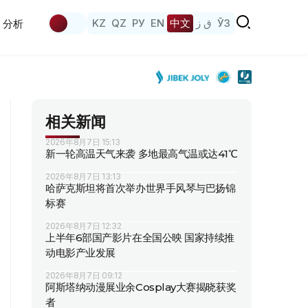
KZ
QZ
РУ
EN
中文
ق ز
ЎЗ
分析
相关新闻
2026年8月7日 15:13
新一轮高温天气来袭 多地最高气温或达41℃
2026年8月7日 13:13
哈萨克斯坦将首次举办世界手风琴与巴扬锦
标赛
2026年8月7日 12:32
上半年6部国产影片在全国公映 国家持续推
动电影产业发展
2026年8月7日 09:12
阿斯塔纳动漫展业余Cosplay大赛揭晓获奖
者