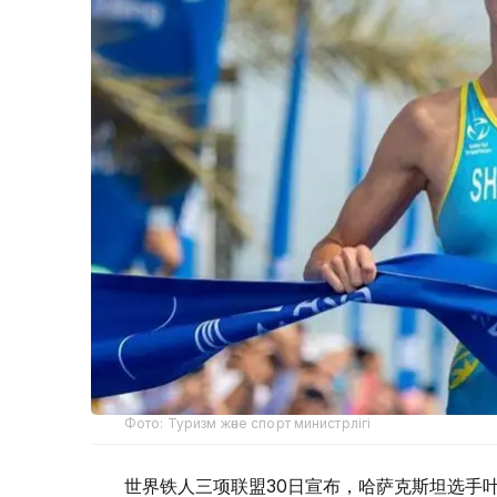
Фото: Туризм және спорт министрлігі
世界铁人三项联盟30日宣布，哈萨克斯坦选手