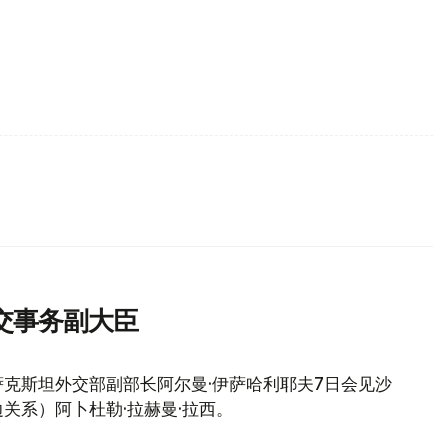
交事务副大臣
克斯坦外交部副部长阿尔曼·伊萨哈利耶夫7日会见沙
关系）阿卜杜勒·拉赫曼·拉西。