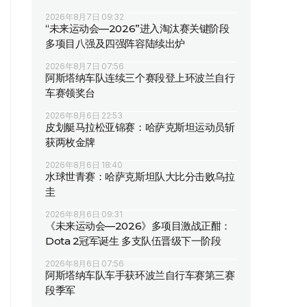
2026年8月7日 09:32
“未来运动会—2026”进入淘汰赛关键阶段
多项目八强及四强阵容陆续出炉
2026年8月7日 07:56
阿斯塔纳车队连续三个赛段登上环波兰自行
车赛领奖台
2026年8月6日 22:53
皮划艇马拉松亚锦赛：哈萨克斯坦运动员斩
获两枚金牌
2026年8月6日 18:40
水球世青赛：哈萨克斯坦队大比分击败乌拉
圭
2026年8月6日 09:31
《未来运动会—2026》多项目激战正酣：
Dota 2冠军诞生 多支队伍晋级下一阶段
2026年8月6日 07:56
阿斯塔纳车队车手获环波兰自行车赛第三赛
段季军