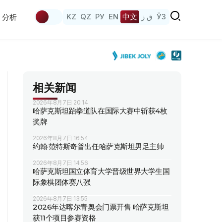
KZ
QZ
РУ
EN
中文
ق ز
ЎЗ
分析
相关新闻
2026年8月7日 20:14
哈萨克斯坦跆拳道队在国际大赛中斩获4枚
奖牌
2026年8月7日 16:54
约翰·范特斯奇普出任哈萨克斯坦男足主帅
2026年8月7日 14:56
哈萨克斯坦国立体育大学晋级世界大学生国
际象棋团体赛八强
2026年8月7日 13:55
2026年达喀尔青奥会门票开售 哈萨克斯坦
获11个项目参赛资格