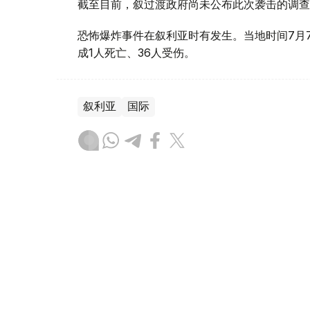
截至目前，叙过渡政府尚未公布此次袭击的调查
恐怖爆炸事件在叙利亚时有发生。当地时间7月
成1人死亡、36人受伤。
叙利亚
国际
木合塔尔 哈力木拉
编译
17:20, 07 8月 2026
英国政府批准派拉蒙收购华纳