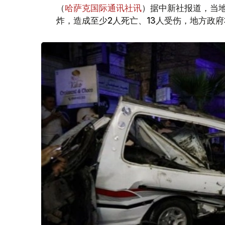
（
哈萨克国际通讯社讯
）据中新社报道，当
炸，造成至少2人死亡、13人受伤，地方政