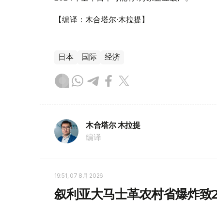
【编译：木合塔尔·木拉提】
日本
国际
经济
木合塔尔 木拉提
编译
19:51, 07 8月 2026
叙利亚大马士革农村省爆炸致2