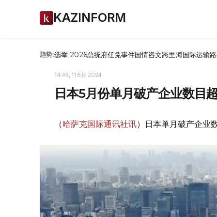
KAZINFORM
选举-2026
总统府
任免
事件
国情咨文
跨里海国际运输路
趋势:
14:45, 11 6月 2024
日本5月份单月破产企业数目超过
（
哈萨克国际通讯社讯
）日本单月破产企业数