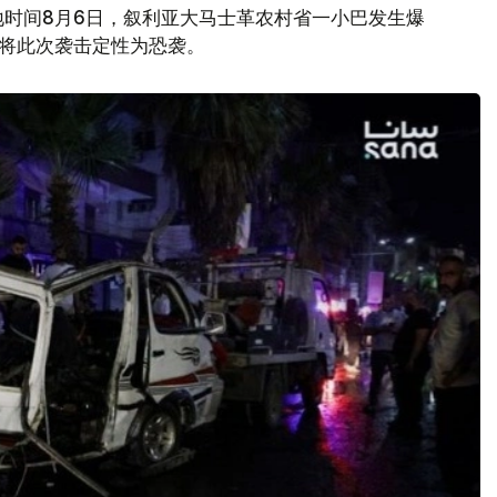
地时间8月6日，叙利亚大马士革农村省一小巴发生爆
府将此次袭击定性为恐袭。