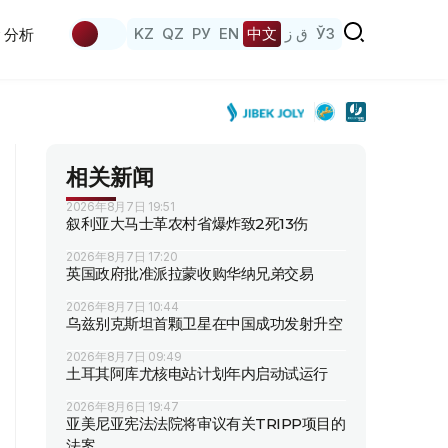
KZ
QZ
РУ
EN
中文
ق ز
ЎЗ
分析
相关新闻
2026年8月7日 19:51
叙利亚大马士革农村省爆炸致2死13伤
2026年8月7日 17:20
英国政府批准派拉蒙收购华纳兄弟交易
2026年8月7日 10:44
乌兹别克斯坦首颗卫星在中国成功发射升空
2026年8月7日 09:49
土耳其阿库尤核电站计划年内启动试运行
2026年8月6日 19:47
亚美尼亚宪法法院将审议有关TRIPP项目的
法案