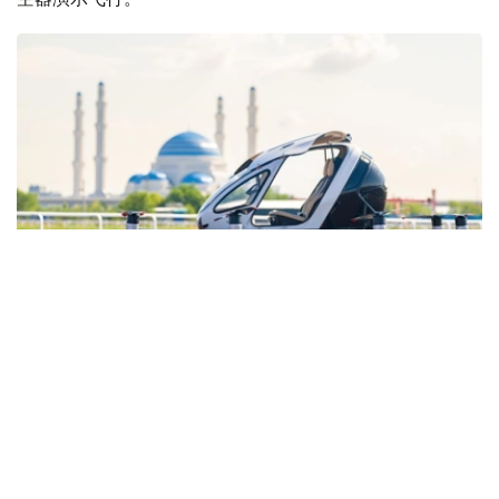
Фото: ААК
这款采用电力驱动、具备垂直起降能力的量产型电动垂直起
降航空器（eVTOL），在“未来运动会—2026”国际赛事期
间，于阿斯塔纳一处获特别许可的区域完成试飞。