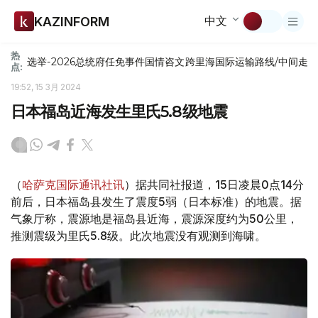
中文
KAZINFORM
热
选举-2026
总统府
任免
事件
国情咨文
跨里海国际运输路线/中间走
点:
19:52, 15 3月 2024
日本福岛近海发生里氏5.8级地震
（
哈萨克国际通讯社讯
）据共同社报道，15日凌晨0点14分
前后，日本福岛县发生了震度5弱（日本标准）的地震。据
气象厅称，震源地是福岛县近海，震源深度约为50公里，
推测震级为里氏5.8级。此次地震没有观测到海啸。