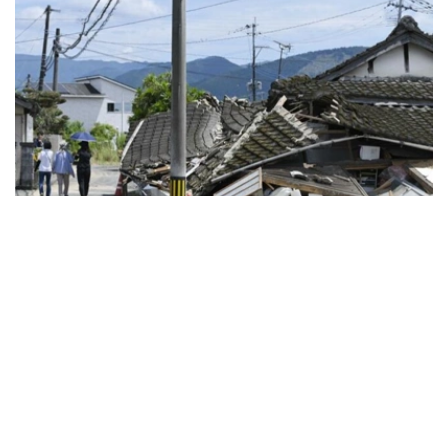
Фото: Kyodo
日本制纸公司八代工厂（八代市）有8人死亡，发生爆炸的
大型商场“永旺梦乐城熊本”（嘉岛町）有7人死亡。据悉上
述工厂此前下落不明的1人被发现，正在对其施救。灾区大
量住宅倒塌，地震发生后已接近被称为“黄金救援时间”的72
小时，政府正加紧掌握灾情全貌。县内400多处临时安置点
容纳了9000多人。