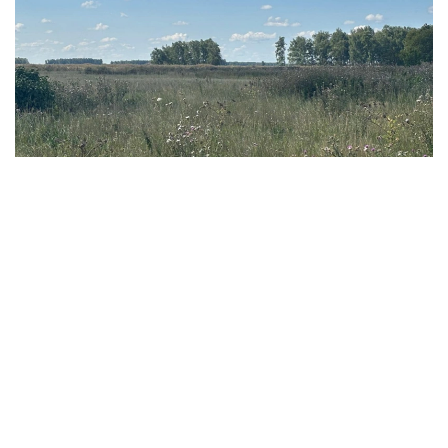
Фото: Ақерке Дәуренбекқызы/Kazinform
- 我们此前还曾在缅甸、老挝、越南等东南亚国家，
以及乌兹别克斯坦和吉尔吉斯斯坦等中亚国家采集蔬
菜作物遗传资源。此前项目积累的知识和经验，有助
于我们更加有效地在哈萨克斯坦开展研究。 - 她说。
科研人员表示，该项目并不追求短期经济效益，但从长期来
看，相关研究有望为培育抗病虫害、适应气候变化的农作物
新品种提供基础，从而增强粮食安全保障能力，并推动农业