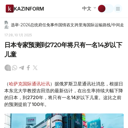
中文
KAZINFORM
热
选举-2026
总统府
任免
事件
国情咨文
跨里海国际运输路线/中间走
点:
17:28, 10 1月 2025
日本专家预测到2720年将只有一名14岁以下
儿童
（
哈萨克国际通讯社讯
）据俄罗斯卫星通讯社消息，根据日
本东北大学教授吉田浩的最新估计，在出生率持续大幅下降
的日本，到2720年，将只有一名14岁以下儿童。这比之前
的预测提前了100年。