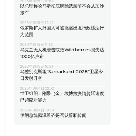
2026年8月5日 19:54
以总理称哈马斯彻底解除武装前不会从加沙
撤军
2026年8月5日 14:42
俄罗斯扩大外国人可被驱逐出境行政违法行
为范围
2026年8月5日 11:32
乌克兰无人机袭击或致Wildberries损失达
1000亿卢布
2026年8月5日 10:51
乌兹别克斯坦“Samarkand-2028”卫星今
日发射升空
2026年8月4日 22:52
世卫组织：刚果（金）埃博拉疫情蔓延速度
已超应对能力
2026年8月4日 19:50
伊朗总统佩泽希齐扬否认辞职传闻