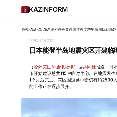
KAZINFORM
选举-2026
总统府
任免
事件
国情咨文
跨里海国际运输路
趋势:
17:50, 12 1月 2024
日本能登半岛地震灾区开建临
（
哈萨克国际通讯社讯
）据
共同社
报道，日
市开始建设总共115户临时住宅。在地震发
1个月后完工。灾区因道路中断仍有约250
的工作正在逐步展开。