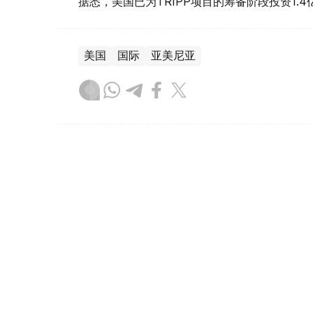
据悉，美国已为TRIPP项目的筹备阶段投资1.4
美国
国际
亚美尼亚
木合塔尔 哈力木拉
编译
16:10, 06 8月 2026
韩国罕见高温天气致23人死亡
（
哈萨克国际通讯社讯
）据韩联社报道，在