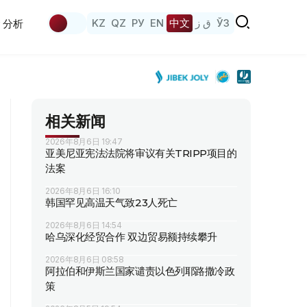
KZ
QZ
РУ
EN
中文
ق ز
ЎЗ
分析
相关新闻
2026年8月6日 19:47
亚美尼亚宪法法院将审议有关TRIPP项目的
法案
2026年8月6日 16:10
韩国罕见高温天气致23人死亡
2026年8月6日 14:54
哈乌深化经贸合作 双边贸易额持续攀升
2026年8月6日 08:58
阿拉伯和伊斯兰国家谴责以色列耶路撒冷政
策