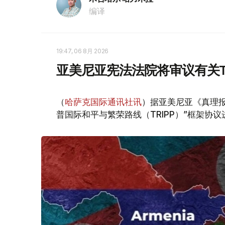
编译
19:47, 06 8月 2026
亚美尼亚宪法法院将审议有关T
（
哈萨克国际通讯社讯
）据亚美尼亚《真理报
普国际和平与繁荣路线（TRIPP）”框架协