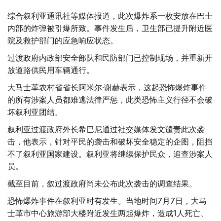
综合叙利亚通讯社等媒体报道，此次爆炸系一枚安放在巴士
内部的炸弹被引爆所致。事件发生后，卫生部已提升附近医
院及救护部门的应急响应状态。
过渡政府内政部安全部队和民防部门已控制现场，并重新开
放道路供民用车辆通行。
大马士革农村省省长阿米尔·谢赫表示，这起恐怖爆炸事件
的所有涉案人员都难逃法律严惩，此类恐怖主义行径不会破
坏叙利亚团结。
叙利亚过渡政府外长希巴尼通过社交媒体发文谴责此次袭
击，他表示，针对平民的袭击和破坏安全稳定的企图，阻挡
不了叙利亚国家建设。叙利亚将继续保护民众，追查涉案人
员。
截至目前，叙过渡政府尚未公布此次袭击的调查结果。
恐怖爆炸事件在叙利亚时有发生。当地时间7月7日，大马
士革市中心旅游部大楼附近发生两起爆炸，造成1人死亡、