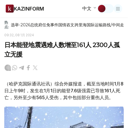
中文
KAZINFORM
热
选举-2026
总统府
任免
事件
国情咨文
跨里海国际运输路线/中间走
点:
09:32, 08 1月 2024
日本能登地震遇难人数增至161人 2300人孤
立无援
（哈萨克国际通讯社讯）综合外媒报道，截至当地时间1月8
日上午9时，发生在1月1日的能登7.6级强震已导致161人死
亡，另外至少有565人受伤，其中包括部分重伤人员。