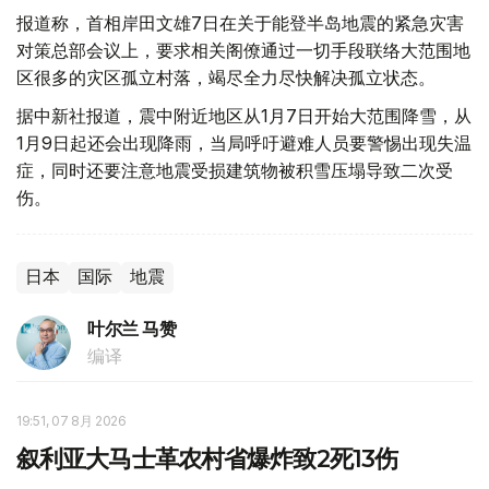
报道称，首相岸田文雄7日在关于能登半岛地震的紧急灾害
对策总部会议上，要求相关阁僚通过一切手段联络大范围地
区很多的灾区孤立村落，竭尽全力尽快解决孤立状态。
据中新社报道，震中附近地区从1月7日开始大范围降雪，从
1月9日起还会出现降雨，当局呼吁避难人员要警惕出现失温
症，同时还要注意地震受损建筑物被积雪压塌导致二次受
伤。
日本
国际
地震
叶尔兰 马赞
编译
19:51, 07 8月 2026
叙利亚大马士革农村省爆炸致2死13伤