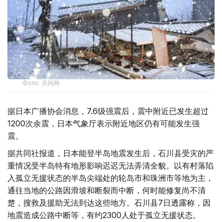
Фото: 共同网
据日本广播协会消息，7.6级强震后，震中附近已发生超过
1200次余震，日本气象厅表示附近地区仍有可能发生强
震。
据共同社报道，日本能登半岛地震发生后，石川县受灾的严
重情况受半岛特有地形影响迟迟无法弄清全貌。以有村落陷
入孤立无援状态的半岛尖端处的轮岛市和珠洲市等地为主，
通往当地的公路因滑坡和断裂而中断，何时能修复尚不清
楚，搜救及援助无法到达这些地方。石川县7日透露称，因
地震造成公路中断等，有约2300人处于孤立无援状态。