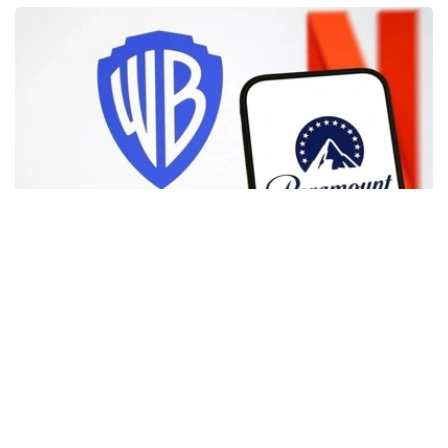
Фото: Аnadolu
根据路透社报道，英国政府表示，在派拉蒙强化了对节目编
排和新闻供给的保证后，政府将不对该交易进行干预。
此前，尽管该交易已获美国和中国等多地监管机构的批准，
但英国政府曾在6月份表示，倾向于对该交易进行干预，并
可能对其发起公共利益调查。