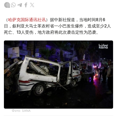
（
哈萨克国际通讯社讯
）据中新社报道，当地时间8月6
日，叙利亚大马士革农村省一小巴发生爆炸，造成至少2人
死亡、13人受伤，地方政府将此次袭击定性为恐袭。
Фото: SANA