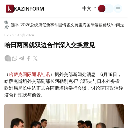
中文
KAZINFORM
热
选举-2026
总统府
任免
事件
国情咨文
跨里海国际运输路线/中间走
点:
07:26, 19 6月 2024
哈日两国就双边合作深入交换意见
（
哈萨克国际通讯社讯
）据外交部新闻处消息，6月18日，
哈萨克斯坦外交部副部长阿勒别克·巴哈耶夫与日本外务省
欧洲局局长中込正志在阿斯塔纳举行会谈，讨论两国政治经
济合作现状与前景。