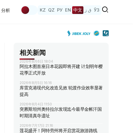
KZ
QZ
РУ
EN
中文
ق ز
ЎЗ
分析
相关新闻
2026年8月6日 18:04
阿拉木图首座日本花园即将开建 计划明年樱
花季正式开放
2026年8月5日 16:16
库雷克港现代化改造见效 轮渡作业效率显著
提高
2026年8月4日 11:50
突厥斯坦州奥特拉尔发现迄今最早金帐汗国
时期清真寺遗址
2026年7月17日 21:16
莲花盛开！阿特劳州将开启赏花旅游路线