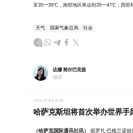
至35—39℃，南部地区将达到35—41℃，西
天气
国家气象总局
社会
达娜 努尔巴克提
编译
13:13, 07 8月 2026
哈萨克斯坦将首次举办世界手
（哈萨克国际通讯社讯）
据罗扎·巴格兰诺娃