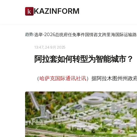
KAZINFORM
选举-2026
总统府
任免
事件
国情咨文
跨里海国际运输路
趋势:
13:47, 24 9月 2025
阿拉套如何转型为智能城市？
（
哈萨克国际通讯社讯
）据阿拉木图州州政