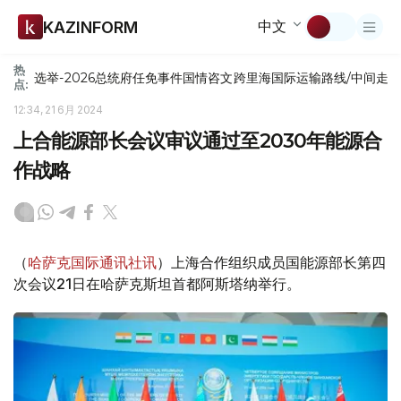
中文
KAZINFORM
热
选举-2026
总统府
任免
事件
国情咨文
跨里海国际运输路线/中间走
点:
12:34, 21 6月 2024
上合能源部长会议审议通过至2030年能源合
作战略
（
哈萨克国际通讯社讯
）上海合作组织成员国能源部长第四
次会议21日在哈萨克斯坦首都阿斯塔纳举行。