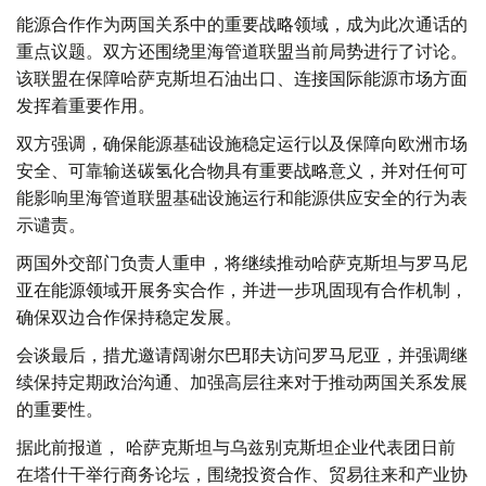
能源合作作为两国关系中的重要战略领域，成为此次通话的
重点议题。双方还围绕里海管道联盟当前局势进行了讨论。
该联盟在保障哈萨克斯坦石油出口、连接国际能源市场方面
发挥着重要作用。
双方强调，确保能源基础设施稳定运行以及保障向欧洲市场
安全、可靠输送碳氢化合物具有重要战略意义，并对任何可
能影响里海管道联盟基础设施运行和能源供应安全的行为表
示谴责。
两国外交部门负责人重申，将继续推动哈萨克斯坦与罗马尼
亚在能源领域开展务实合作，并进一步巩固现有合作机制，
确保双边合作保持稳定发展。
会谈最后，措尤邀请阔谢尔巴耶夫访问罗马尼亚，并强调继
续保持定期政治沟通、加强高层往来对于推动两国关系发展
的重要性。
据此前报道， 哈萨克斯坦与乌兹别克斯坦企业代表团日前
在塔什干举行商务论坛，围绕投资合作、贸易往来和产业协