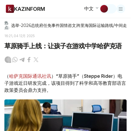
中文
KAZINFORM
热
选举-2026
总统府
任免
事件
国情咨文
跨里海国际运输路线/中间走
点:
16:21, 04 12月 2025
草原骑手上线：让孩子在游戏中学哈萨克语
（
哈萨克国际通讯社讯
）“草原骑手”（Steppe Rider）电
子游戏近日研发完成，该项目得到了科学和高等教育部语言
政策委员会鼎力支持。