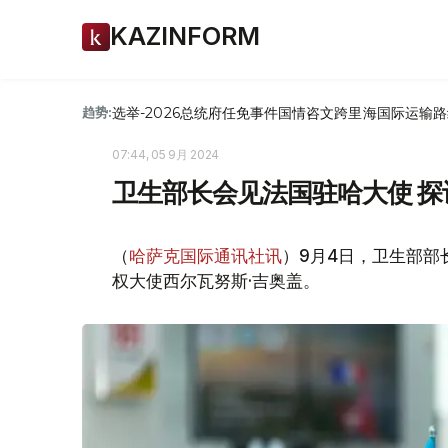
KAZINFORM
选举-2026
总统府
任免
事件
国情咨文
跨里海国际运输路
趋势:
07:44, 05 9月 2024
卫生部长会见法国驻哈大使 
（
哈萨克国际通讯社讯
）9月4日，卫生部部
权大使西尔瓦努斯·吉奥盖。