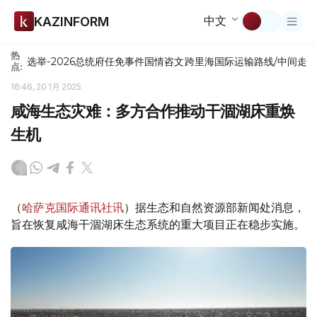
中文
KAZINFORM
热
选举-2026
总统府
任免
事件
国情咨文
跨里海国际运输路线/中间走
点:
16:46, 20 1月 2025
咸海生态灾难：多方合作推动干涸湖床重焕
生机
（
哈萨克国际通讯社讯
）据生态和自然资源部新闻处消息，
旨在恢复咸海干涸湖床生态系统的重大项目正在稳步实施。