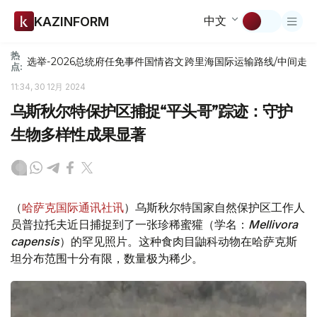
中文
KAZINFORM
热
选举-2026
总统府
任免
事件
国情咨文
跨里海国际运输路线/中间走
点:
11:34, 30 12月 2024
乌斯秋尔特保护区捕捉“平头哥”踪迹：守护
生物多样性成果显著
（
哈萨克国际通讯社讯
）乌斯秋尔特国家自然保护区工作人
员普拉托夫近日捕捉到了一张珍稀蜜獾（学名：
Mellivora
capensis
）的罕见照片。这种食肉目鼬科动物在哈萨克斯
坦分布范围十分有限，数量极为稀少。