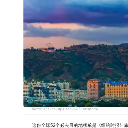
Фото: Александр Павский / Kazinform
这份全球52个必去目的地榜单是《纽约时报》