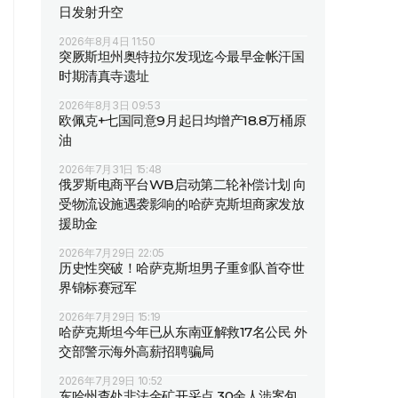
日发射升空
2026年8月4日 11:50
突厥斯坦州奥特拉尔发现迄今最早金帐汗国
时期清真寺遗址
2026年8月3日 09:53
欧佩克+七国同意9月起日均增产18.8万桶原
油
2026年7月31日 15:48
俄罗斯电商平台WB启动第二轮补偿计划 向
受物流设施遇袭影响的哈萨克斯坦商家发放
援助金
2026年7月29日 22:05
历史性突破！哈萨克斯坦男子重剑队首夺世
界锦标赛冠军
2026年7月29日 15:19
哈萨克斯坦今年已从东南亚解救17名公民 外
交部警示海外高薪招聘骗局
2026年7月29日 10:52
东哈州查处非法金矿开采点 30余人涉案包