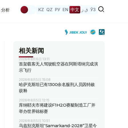
KZ
QZ
РУ
EN
中文
ق ز
ЎЗ
分析
相关新闻
2026年8月6日 13:11
首架载客无人驾驶航空器在阿斯塔纳完成演
示飞行
2026年8月5日 15:08
哈萨克斯坦已有1300余名服刑人员因特赦
获释
2026年8月5日 12:15
库纳耶夫市将建设F1H2O赛艇制造工厂并
举办世界锦标赛
2026年8月5日 10:51
乌兹别克斯坦“Samarkand-2028”卫星今