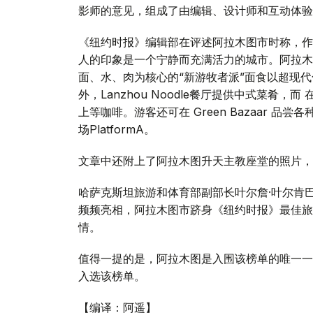
影师的意见，组成了由编辑、设计师和互动体验
《纽约时报》编辑部在评述阿拉木图市时称，作
人的印象是一个宁静而充满活力的城市。阿拉木
面、水、肉为核心的“新游牧者派”面食以超现代化
外，Lanzhou Noodle餐厅提供中式菜肴，而 在Se
上等咖啡。游客还可在 Green Bazaar 
场PlatformA。
文章中还附上了阿拉木图升天主教座堂的照片，
哈萨克斯坦旅游和体育部副部长叶尔詹·叶尔肯
频频亮相，阿拉木图市跻身《纽约时报》最佳旅
情。
值得一提的是，阿拉木图是入围该榜单的唯一一
入选该榜单。
【编译：阿遥】