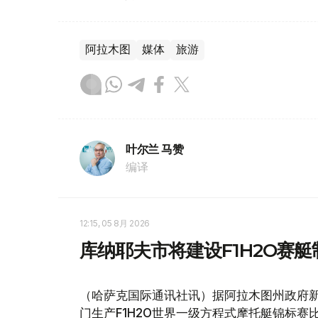
阿拉木图
媒体
旅游
叶尔兰 马赞
编译
12:15, 05 8月 2026
库纳耶夫市将建设F1H2O赛
（哈萨克国际通讯社讯）据阿拉木图州政府
门生产F1H2O世界一级方程式摩托艇锦标