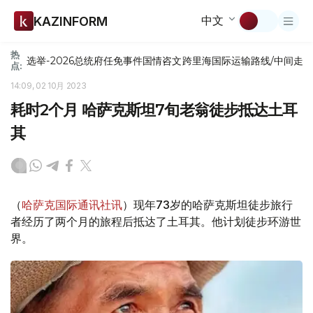
中文
KAZINFORM
热
选举-2026
总统府
任免
事件
国情咨文
跨里海国际运输路线/中间走
点:
14:09, 02 10月 2023
耗时2个月 哈萨克斯坦7旬老翁徒步抵达土耳
其
（
哈萨克国际通讯社讯
）现年73岁的哈萨克斯坦徒步旅行
者经历了两个月的旅程后抵达了土耳其。他计划徒步环游世
界。