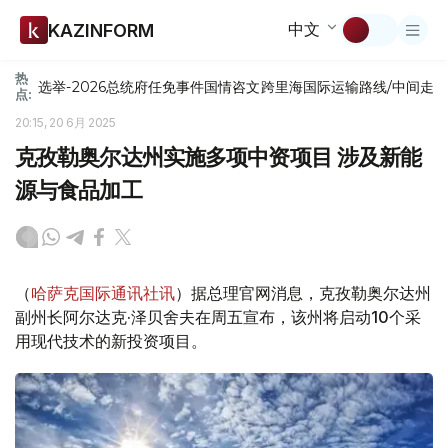
中文
KAZINFORM
热
选举-2026
总统府
任免
事件
国情咨文
跨里海国际运输路线/中间走
点:
20:15, 20 6月 2025
克孜勒奥尔达州实施多项中资项目 涉及新能
源与食品加工
（
哈萨克国际通讯社讯
）据总理官网消息，克孜勒奥尔达州
副州长阿尔达克·泽贝舍夫在周五宣布，该州将启动10个采
用现代技术的新投资项目。