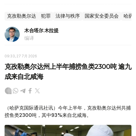
克孜勒奥尔达
犯罪
法律与秩序
国家安全委员会
哈萨
木合塔尔 木拉提
编译
09:33, 27 7月 2026
克孜勒奥尔达州上半年捕捞鱼类2300吨 逾九
成来自北咸海
（哈萨克国际通讯社讯）今年上半年，克孜勒奥尔达州共捕
捞鱼类2300吨，其中93%来自北咸海。