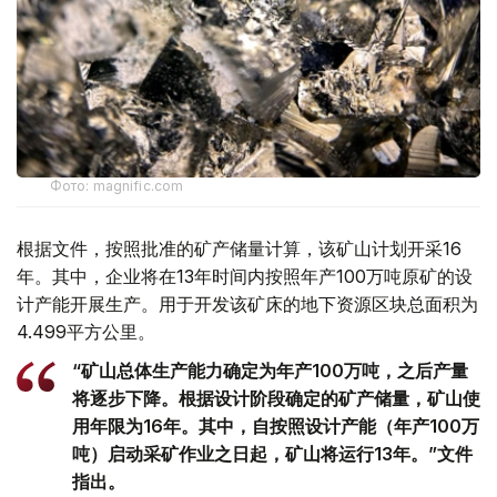
Фото: magnific.com
根据文件，按照批准的矿产储量计算，该矿山计划开采16
年。其中，企业将在13年时间内按照年产100万吨原矿的设
计产能开展生产。用于开发该矿床的地下资源区块总面积为
4.499平方公里。
“矿山总体生产能力确定为年产100万吨，之后产量
将逐步下降。根据设计阶段确定的矿产储量，矿山使
用年限为16年。其中，自按照设计产能（年产100万
吨）启动采矿作业之日起，矿山将运行13年。”文件
指出。