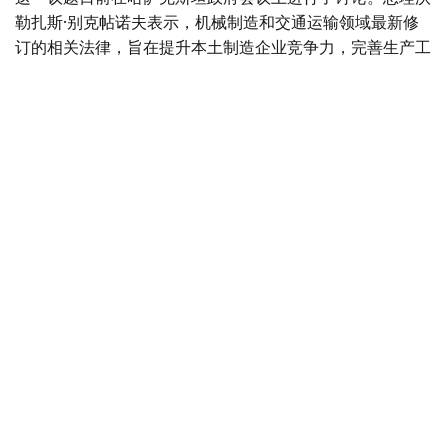
勒扎斯·别克帖诺夫表示，机械制造和交通运输领域最新修
订的相关法律，旨在提升本土制造企业竞争力，完善生产工
艺，进一步推动机械制造业发展，使其成为促进经济多元化
的重要动力。
哈萨克斯坦工业和建设部数据显示，过去五年，全国汽车产
业累计吸引投资4570亿坚戈。2025年，哈萨克斯坦共生产
汽车17.1万辆，2026年计划将产量提高至19万辆。
政治评论员哈兹泽·阿比舍夫在哈萨克斯坦国家电视台
《TALDAU》节目中表示，当前汽车产业发展的重点不仅
是扩大整车产量，更在于逐步建立完整的本土产业链。