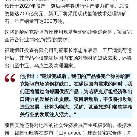
预计于2027年投产，随后两年将进行生产能力扩展。总投
资额达7.56亿美元。新工厂将采用现代氢能技术处理铁矿
石，年产钢量可达300万吨。
这将是哈萨克斯坦首座使用氢基竖炉的冶金综合体，项目完
全符合行业“绿色”转型的要求。
福建恒旺投资有限公司副董事长李忠东表示，工厂满负荷运
行后，其产品不仅能满足国内市场对钢材的短缺需求，还将
出口至中亚、乌克兰及欧洲国家。
他指出：“建设完成后，我们的产品将完全弥补哈萨
克斯坦市场的钢材缺口。在满足国内需求的同时，我
们还将通过向邻国供应产品，为哈萨克斯坦经济和出
口潜力的发展作出贡献。项目启动后，不仅将推动制
造业发展，还将为物流、采矿、甚至旅游和餐饮等相
关行业的发展注入活力。”
项目实施还将对地区的社会经济发展产生积极影响。根据承
诺，福建恒旺将在楚市（Шу қаласы）建设住宅综合体，并