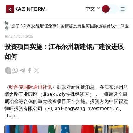
中文
KAZINFORM
热
选举-2026
总统府
任免
事件
国情咨文
跨里海国际运输路线/中间走
点:
10:12, 17 6月 2025
投资项目实施：江布尔州新建钢厂建设进展
如何
（
哈萨克国际通讯社讯
）据政府新闻处消息，在江布尔州丝
绸之路工业园区（Jibek Joly特殊经济区），一项建设全周
期冶金综合体的重大投资项目正在实施。投资方为中国福建
恒旺投资有限公司（Fujian Hengwang Investment Co.,
Ltd.）。