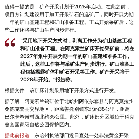
值得一提的是，矿产开采计划于2028年启动。在此之前，
项目方计划建设用于加工开采矿石的选矿厂，同时开展为期
一年的矿山基建工程和矿山准备工程。正式开始采矿后，这
些工作还将与矿山生产同步进行。
“采用地下开采方式时，剥离工作分为矿山基建工程
和矿山准备工程。在阿克索兰矿床开始采矿前，将在
2027年集中开展为期一年的矿山基建和准备工作。
此后，这些工作将与采矿生产同步进行。矿山准备工
程包括揭露矿体和矿石开采等工作。矿产开采将于
2028年开始。”报告称。
根据文件，该矿床计划采用地下开采方式进行开发。
据了解，阿克索兰钨矿位于北哈州阿依尔套县与阿克莫拉州
桑德克套县交界地区，距离善托别镇东北约38公里，距离
巴尔卡希诺村西北约35公里。此外，矿床部分区域位于科克
舍套国家级自然公园保护区内。
据此前报道
，东哈州执法部门近日查处一处非法黄金开采