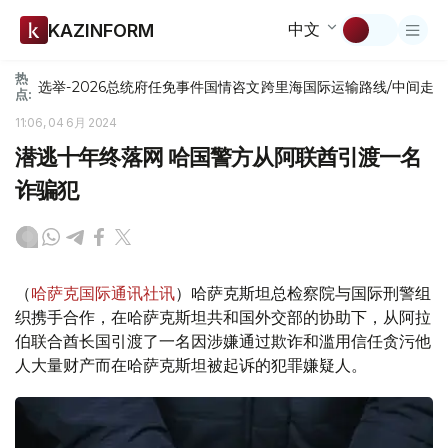
中文
KAZINFORM
热
选举-2026
总统府
任免
事件
国情咨文
跨里海国际运输路线/中间走
点:
11:06, 04 6月 2024
潜逃十年终落网 哈国警方从阿联酋引渡一名
诈骗犯
（
哈萨克国际通讯社讯
）哈萨克斯坦总检察院与国际刑警组
织携手合作，在哈萨克斯坦共和国外交部的协助下，从阿拉
伯联合酋长国引渡了一名因涉嫌通过欺诈和滥用信任贪污他
人大量财产而在哈萨克斯坦被起诉的犯罪嫌疑人。