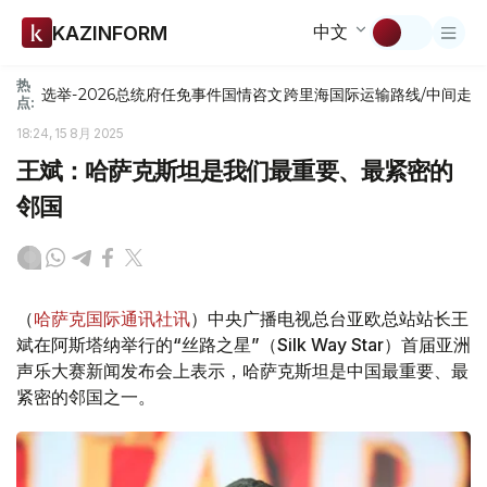
中文
KAZINFORM
热
选举-2026
总统府
任免
事件
国情咨文
跨里海国际运输路线/中间走
点:
18:24, 15 8月 2025
王斌：哈萨克斯坦是我们最重要、最紧密的
邻国
（
哈萨克国际通讯社讯
）中央广播电视总台亚欧总站站长王
斌在阿斯塔纳举行的“丝路之星”（Silk Way Star）首届亚洲
声乐大赛新闻发布会上表示，哈萨克斯坦是中国最重要、最
紧密的邻国之一。