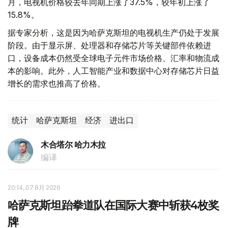
月，电视机价格较去年同期上涨了37.5%，较年初上涨了
15.8%。
据专家分析，这是因为哈萨克斯坦的电视机生产仍处于发展
阶段。由于显示屏、处理器和存储芯片等关键部件依赖进
口，设备成本仍然受全球电子元件市场价格、汇率和物流成
本的影响。此外，人工智能产业和数据中心对存储芯片日益
增长的需求也推高了价格。
统计
哈萨克斯坦
经济
进出口
木合塔尔 哈力木拉
编译
20:14, 07 8月 2026
哈萨克斯坦跆拳道队在国际大赛中斩获4枚奖
牌