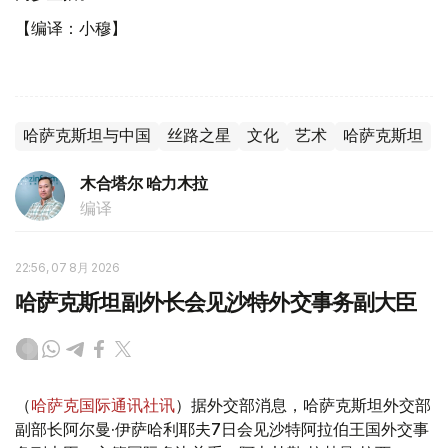
【编译：小穆】
哈萨克斯坦与中国
丝路之星
文化
艺术
哈萨克斯坦
木合塔尔 哈力木拉
编译
22:56, 07 8月 2026
哈萨克斯坦副外长会见沙特外交事务副大臣
（
哈萨克国际通讯社讯
）据外交部消息，哈萨克斯坦外交部
副部长阿尔曼·伊萨哈利耶夫7日会见沙特阿拉伯王国外交事