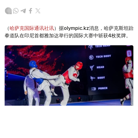
（
哈萨克国际通讯社讯
）据olympic.kz消息，哈萨克斯坦跆
拳道队在印尼首都雅加达举行的国际大赛中斩获4枚奖牌。
Фото: ҚР ҰОК