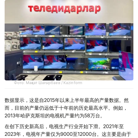
Фото: Мақсат Шағырбаев / Kazinform
数据显示，这是自2015年以来上半年最高的产量数据。然
而，目前的产量仍远低于十年前的历史最高水平。例如，
2013年哈萨克斯坦的电视机产量约为58万台。
在创下历史新高后，电视生产行业开始下滑。2021年至
2023年，电视年产量仅为9000至12000台。这主要是由于