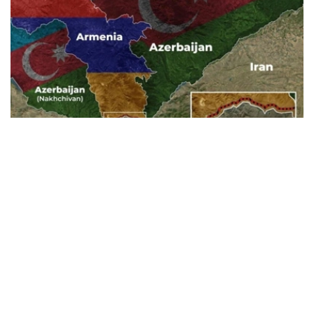
Фото: Baku.ws
亚美尼亚宪法法院称，此案将以书面形式审理。
亚美尼亚政府已将《亚美尼亚与美国在TRIPP项目框架下的
战略合作框架协议》提交宪法法院，以审查其合宪性。宪法
法院作出裁决后，该文件或将提交国民议会批准。
据悉，美国已为TRIPP项目的筹备阶段投资1.4亿美元。