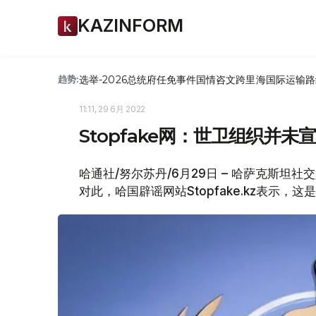
KAZINFORM
选举-2026
总统府
任免
事件
国情咨文
跨里海国际运输路
趋势:
11:11, 29 6月 2022
Stopfake网：世卫组织并
哈通社/努尔苏丹/6月29日 – 哈萨克斯
对此，哈国辟谣网站Stopfake.kz表示，