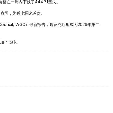
价格在一周内下跌了444.71坚戈。
元/盎司，为近七周来首次。
 Council, WGC）最新报告，哈萨克斯坦成为2026年第二
加了15吨。