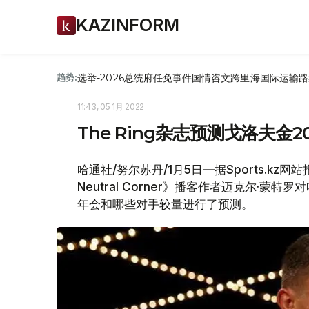
KAZINFORM
选举-2026
总统府
任免
事件
国情咨文
跨里海国际运输路
趋势:
11:43, 05 1月 2022
The Ring杂志预测戈洛夫金2
哈通社/努尔苏丹/1月5日—据Sports.kz网
Neutral Corner》播客作者迈克尔·蒙特
年会和哪些对手较量进行了预测。