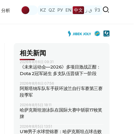
KZ
QZ
РУ
EN
中文
ق ز
ЎЗ
分析
相关新闻
2026年8月6日 09:31
《未来运动会—2026》多项目激战正酣：
Dota 2冠军诞生 多支队伍晋级下一阶段
2026年8月6日 07:56
阿斯塔纳车队车手获环波兰自行车赛第三赛
段季军
2026年8月5日 18:11
哈萨克斯坦游泳队在国际大赛中斩获17枚奖
牌
2026年8月5日 13:51
U18男子水球世锦赛：哈萨克斯坦点球击败