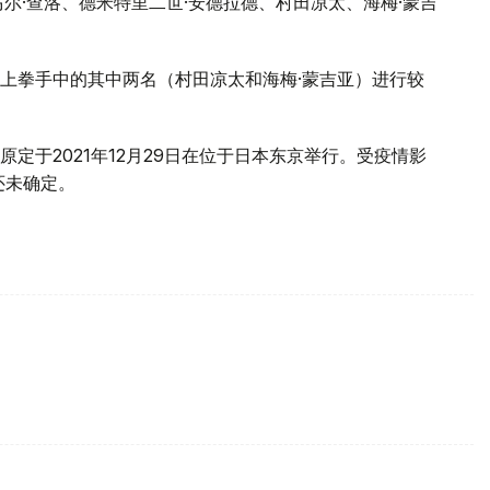
尔·查洛、德米特里二世·安德拉德、村田凉太、海梅·蒙吉
上拳手中的其中两名（村田凉太和海梅·蒙吉亚）进行较
定于2021年12月29日在位于日本东京举行。受疫情影
还未确定。