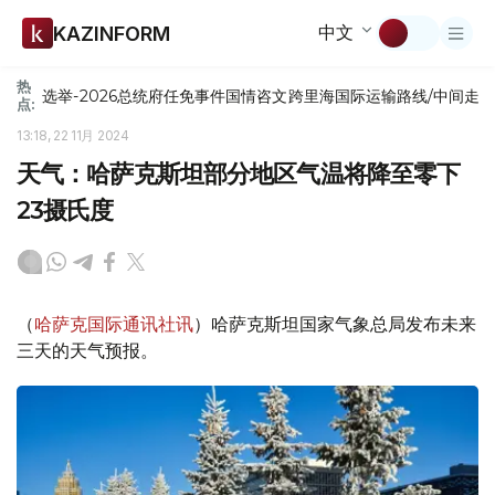
中文
KAZINFORM
热
选举-2026
总统府
任免
事件
国情咨文
跨里海国际运输路线/中间走
点:
13:18, 22 11月 2024
天气：哈萨克斯坦部分地区气温将降至零下
23摄氏度
（
哈萨克国际通讯社讯
）哈萨克斯坦国家气象总局发布未来
三天的天气预报。