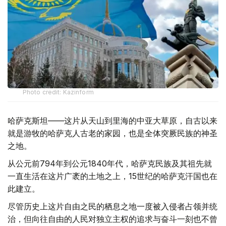
Photo credit: Kazinform
哈萨克斯坦——这片从天山到里海的中亚大草原，自古以来
就是游牧的哈萨克人古老的家园，也是全体突厥民族的神圣
之地。
从公元前794年到公元1840年代，哈萨克民族及其祖先就
一直生活在这片广袤的土地之上，15世纪的哈萨克汗国也在
此建立。
尽管历史上这片自由之民的栖息之地一度被入侵者占领并统
治，但向往自由的人民对独立主权的追求与奋斗一刻也不曾