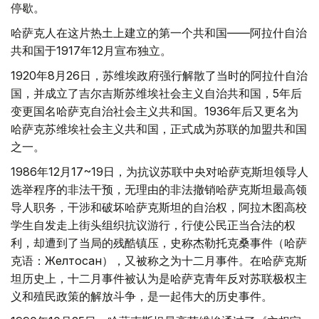
停歇。
哈萨克人在这片热土上建立的第一个共和国——阿拉什自治
共和国于1917年12月宣布独立。
1920年8月26日，苏维埃政府强行解散了当时的阿拉什自治
国，并成立了吉尔吉斯苏维埃社会主义自治共和国，5年后
变更国名哈萨克自治社会主义共和国。1936年后又更名为
哈萨克苏维埃社会主义共和国，正式成为苏联的加盟共和国
之一。
1986年12月17~19日，为抗议苏联中央对哈萨克斯坦领导人
选举程序的非法干预，无理由的非法撤销哈萨克斯坦最高领
导人职务，干涉和破坏哈萨克斯坦的自治权，阿拉木图高校
学生自发走上街头组织抗议游行，行使公民正当合法的权
利，却遭到了当局的残酷镇压，史称杰勒托克桑事件（哈萨
克语：Желтоқсан），又被称之为十二月事件。在哈萨克斯
坦历史上，十二月事件被认为是哈萨克青年反对苏联极权主
义和殖民政策的解放斗争，是一起伟大的历史事件。