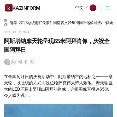
中文
KAZINFORM
热
选举-2026
总统府
任免
事件
国情咨文
跨里海国际运输路线/中间走
点:
10:01, 10 8月 2024
阿斯塔纳摩天轮呈现65米阿拜肖像，庆祝全
国阿拜日
在全国阿拜日的庆祝活动中，阿斯塔纳市的地标之一——摩
天轮，以壮观的方式向这位哈萨克伟大诗人致敬。摩天轮巨
大的LED屏幕上呈现出阿拜的肖像，这幅图像直径达65米，
令人叹为观止。