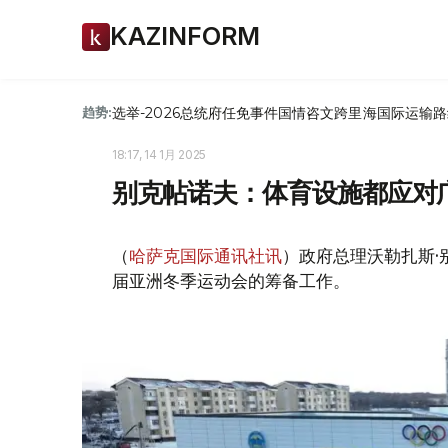
KAZINFORM
选举-2026
总统府
任免
事件
国情咨文
跨里海国际运输路
趋势:
18:17, 14 1月 2025
别克帖诺夫：体育设施都应对
（
哈萨克国际通讯社讯
）政府总理沃勒扎斯
届亚洲冬季运动会的筹备工作。