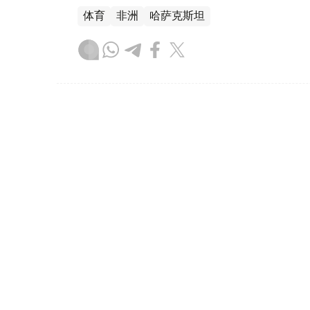
体育
非洲
哈萨克斯坦
达娜 努尔巴克提
编译
11:54, 07 8月 2026
克孜勒奥尔达州警方捣毁非法
（哈萨克国际通讯社讯） 哈萨克斯坦金融监
家安全委员会克孜勒奥尔达州分局，成功捣毁
团伙。