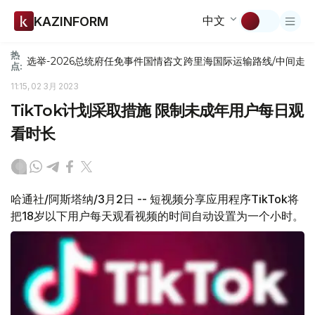
中文
KAZINFORM
热
选举-2026
总统府
任免
事件
国情咨文
跨里海国际运输路线/中间走
点:
11:15, 02 3月 2023
TikTok计划采取措施 限制未成年用户每日观
看时长
哈通社/阿斯塔纳/3月2日 -- 短视频分享应用程序TikTok将
把18岁以下用户每天观看视频的时间自动设置为一个小时。