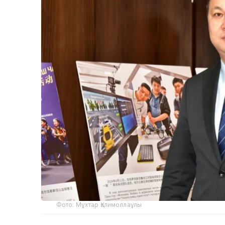
Фото: Мұхтар Қалимоллаұлы