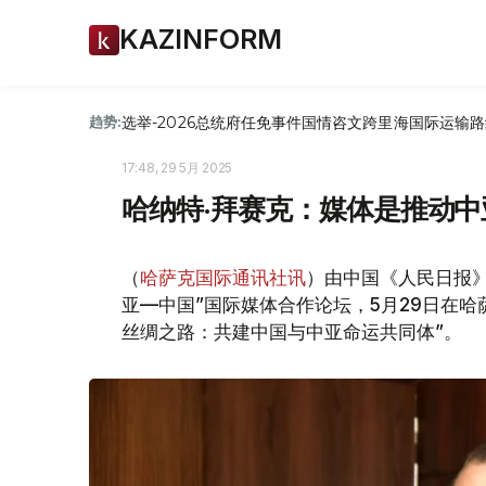
KAZINFORM
选举-2026
总统府
任免
事件
国情咨文
跨里海国际运输路
趋势:
17:48, 29 5月 2025
哈纳特·拜赛克：媒体是推动
（
哈萨克国际通讯社讯
）由中国《人民日报
亚—中国”国际媒体合作论坛，5月29日在
丝绸之路：共建中国与中亚命运共同体”。