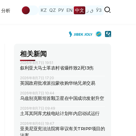
KZ
QZ
РУ
EN
中文
ق ز
ЎЗ
分析
相关新闻
2026年8月7日 19:51
叙利亚大马士革农村省爆炸致2死13伤
2026年8月7日 17:20
英国政府批准派拉蒙收购华纳兄弟交易
2026年8月7日 10:44
乌兹别克斯坦首颗卫星在中国成功发射升空
2026年8月7日 09:49
土耳其阿库尤核电站计划年内启动试运行
2026年8月6日 19:47
亚美尼亚宪法法院将审议有关TRIPP项目的
法案