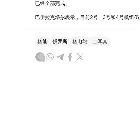
已经全部完成。
巴伊拉克塔尔表示，目前2号、3号和4号机组仍
核能
俄罗斯
核电站
土耳其
木合塔尔 木拉提
编译
14:42, 05 8月 2026
俄罗斯扩大外国人可被驱逐出