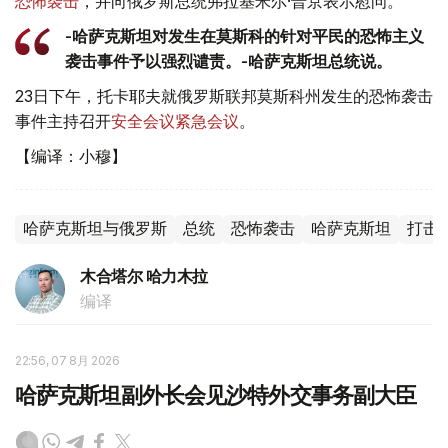
恐怖袭击
，并向俄罗斯总统弗拉基米尔·普京表示慰问。
-哈萨克斯坦对发生在莫斯科的针对平民的恐怖主义
袭击事件予以强烈谴责。-哈萨克斯坦总统说。
23日下午，托卡耶夫就俄罗斯联邦莫斯科州发生的恐怖袭击
事件主持召开
安全会议紧急会议
。
【编译：小穆】
哈萨克斯坦与俄罗斯
总统
恐怖袭击
哈萨克斯坦
打击
木合塔尔 哈力木拉
编译
22:56, 07 8月 2026
哈萨克斯坦副外长会见沙特外交事务副大臣