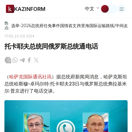
中文
KAZINFORM
热
选举-2026
总统府
任免
事件
国情咨文
跨里海国际运输路线/中间走
点:
17:55, 23 3月 2024
托卡耶夫总统同俄罗斯总统通电话
（
哈萨克国际通讯社讯
）据总统府新闻局消息，哈萨克斯坦
总统哈斯穆-卓玛尔特·托卡耶夫23日与俄罗斯总统弗拉基米
尔·普京进行了电话交谈。