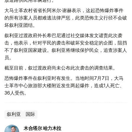
大马士革农村省省长阿米尔·谢赫表示，这起恐怖爆炸事件
的所有涉案人员都难逃法律严惩，此类恐怖主义行径不会破
坏叙利亚团结。
叙利亚过渡政府外长希巴尼通过社交媒体发文谴责此次袭
击，他表示，针对平民的袭击和破坏安全稳定的企图，阻挡
不了叙利亚国家建设。叙利亚将继续保护民众，追查涉案人
员。
截至目前，叙过渡政府尚未公布此次袭击的调查结果。
恐怖爆炸事件在叙利亚时有发生。当地时间7月7日，大马
士革市中心旅游部大楼附近发生两起爆炸，造成1人死亡、
36人受伤。
叙利亚
国际
木合塔尔 哈力木拉