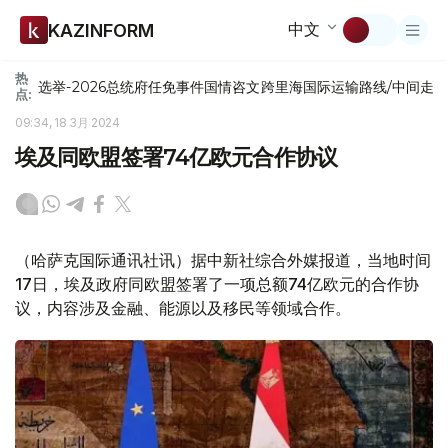
中文
KAZINFORM
热
选举-2026
总统府
任免
事件
国情咨文
跨里海国际运输路线/中间走
点:
09:34, 18 3月 2024
埃及同欧盟签署74亿欧元合作协议
（哈萨克国际通讯社讯）据中新社综合外媒报道，当地时间
17日，埃及政府同欧盟签署了一项总额74亿欧元的合作协
议，内容涉及金融、能源以及移民等领域合作。